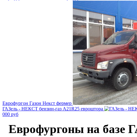
Еврофургон Газон Некст фермер
ГАЗель - НЕКСТ бензин-газ А21R25 евроштора
000 руб
Еврофургоны на базе Г