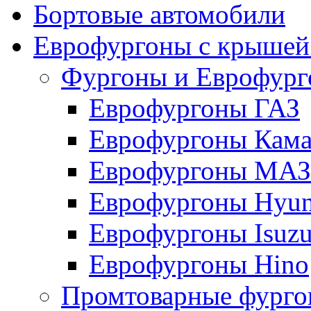
Бортовые автомобили
Еврофургоны с крышей
Фургоны и Еврофур
Еврофургоны ГАЗ
Еврофургоны Кама
Еврофургоны МАЗ
Еврофургоны Hyun
Еврофургоны Isuz
Еврофургоны Hino
Промтоварные фург