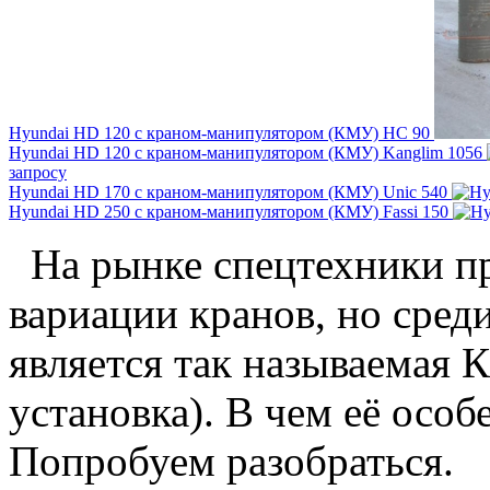
Hyundai HD 120 c краном-манипулятором (КМУ) HC 90
Hyundai HD 120 c краном-манипулятором (КМУ) Kanglim 1056
запросу
Hyundai HD 170 c краном-манипулятором (КМУ) Unic 540
Hyundai HD 250 c краном-манипулятором (КМУ) Fassi 150
На рынке спецтехники пр
вариации кранов, но сре
является так называемая
установка). В чем её особ
Попробуем разобраться.