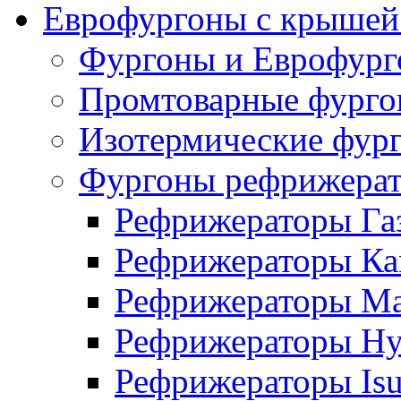
Еврофургоны с крышей
Фургоны и Еврофур
Промтоварные фург
Изотермические фур
Фургоны рефрижера
Рефрижераторы Га
Рефрижераторы Ка
Рефрижераторы М
Рефрижераторы Hy
Рефрижераторы Is