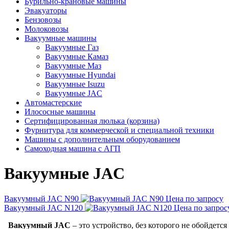
Бурильно-крановые машины
Эвакуаторы
Бензовозы
Молоковозы
Вакуумные машины
Вакуумные Газ
Вакуумные Камаз
Вакуумные Маз
Вакуумные Hyundai
Вакуумные Isuzu
Вакуумные JAC
Автомастерские
Илососные машины
Сертифицированная люлька (корзина)
Фурнитура для коммерческой и специальной техники
Машины с дополнительным оборудованием
Самоходная машина с АГП
Вакуумные JAC
Вакуумный JAC N90
Цена по запросу
Вакуумный JAC N120
Цена по запрос
Вакуумный JAC
– это устройство, без которого не обойдетс