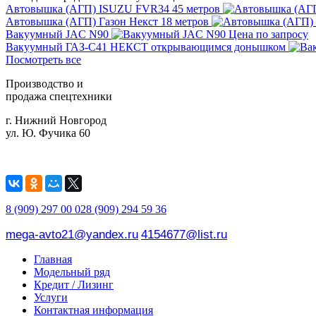
Автовышка (АГП) ISUZU FVR34 45 метров
Автовышка (АГП) Газон Некст 18 метров
Вакуумный JAC N90
Цена по запросу
Вакуумный ГАЗ-С41 НЕКСТ открывающимся донышком
Посмотреть все
Производство и
продажа спецтехники
г. Нижний Новгород
ул. Ю. Фучика 60
8 (909) 297 00 02
8 (909) 294 59 36
mega-avto21@yandex.ru
4154677@list.ru
Главная
Модельный ряд
Кредит / Лизинг
Услуги
Контактная информация