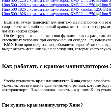
Hino 500 1226 с краном-манипулятором КМУ Unic 540
Hino 500 1226 с краном-манипулятором КМУ Unic 550
Hino 500 1826 с краном-манипулятором КМУ kanglim 1256
Hino 500 1826 с краном-манипулятором КМУ Unic 550
Если вам нужен транспорт для монтажных,погрузочных и ремо
гидравлический либо тросовый краны, все зависит от сферы и
логистической сферы.
Он без труда выполняет все свои функции, как на рассредоточ
стесненных условиях при обслуживании складов. Грузоподъемно
КМУ Hino
производятся по требованиям европейских станда
выдерживать механические повреждения, которые часто случаю
Как работать с краном манипулятором
Чтобы установить
кран манипулятор Хино
,сперва разрабат
укомплектовать машину удлиненными стрелами, которые будут
автотранспорта. Немаловажная новость – в данном Хино устано
Где купить кран манипулятор Хино?