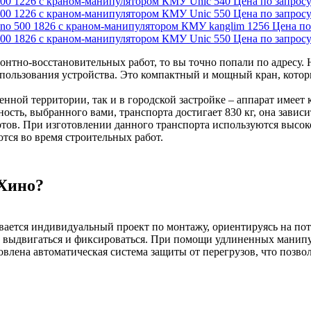
Цена по запрос
Цена по запрос
Цена по
Цена по запрос
нтно-восстановительных работ, то вы точно попали по адресу.
спользования устройства. Это компактный и мощный кран, котор
енной территории, так и в городской застройке – аппарат имеет
сть, выбранного вами, транспорта достигает 830 кг, она зависи
ртов. При изготовлении данного транспорта используются высо
тся во время строительных работ.
 Хино?
ывается индивидуальный проект по монтажу, ориентируясь на п
 выдвигаться и фиксироваться. При помощи удлиненных манипул
влена автоматическая система защиты от перегрузов, что позвол