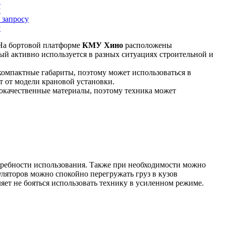
у
у
 запросу
у
 На бортовой платформе
КМУ Хино
расположены
ый активно используется в разных ситуациях строительной и
 компактные габариты, поэтому может использоваться в
т от модели крановой установки.
кокачественные материалы, поэтому техника может
отребности использования. Также при необходимости можно
яторов можно спокойно перегружать груз в кузов
яет не бояться использовать технику в усиленном режиме.