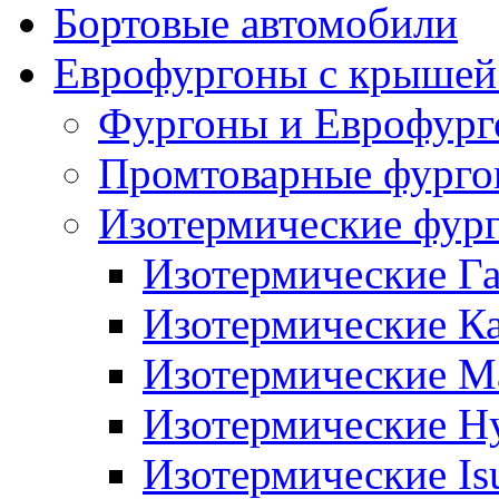
Бортовые автомобили
Еврофургоны с крышей
Фургоны и Еврофур
Промтоварные фург
Изотермические фур
Изотермические Га
Изотермические К
Изотермические М
Изотермические H
Изотермические Is