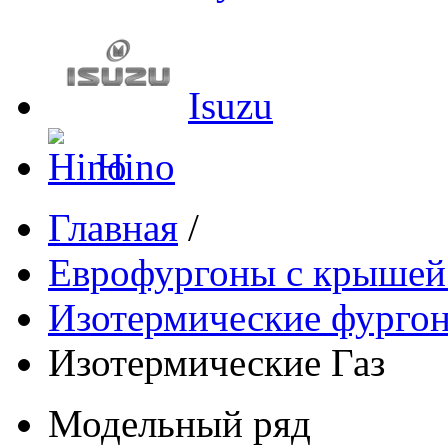
Isuzu
Hino
Главная
/
Еврофургоны с крышей
Изотермические фурго
Изотермические Газ
Модельный ряд